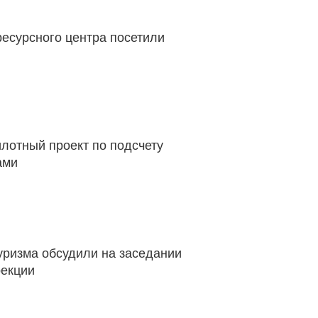
ресурсного центра посетили
лотный проект по подсчету
ами
уризма обсудили на заседании
рекции