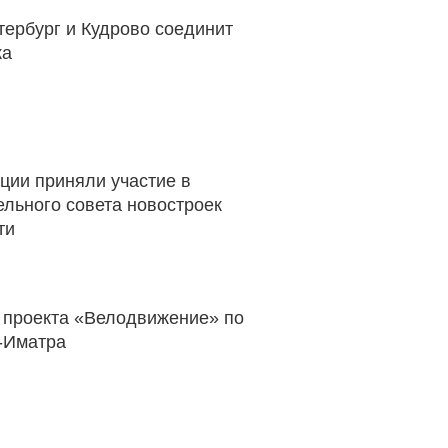
тербург и Кудрово соединит
ка
ции приняли участие в
льного совета новостроек
ти
 проекта «Велодвижение» по
-Иматра