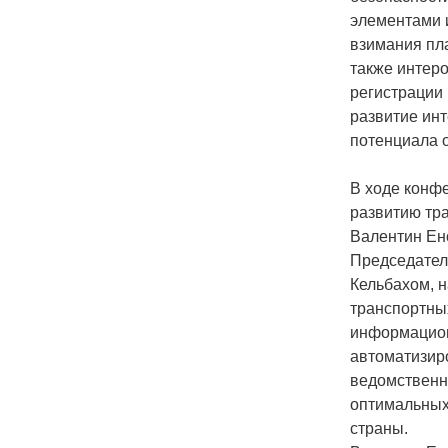
элементами 
взимания пла
также интер
регистрации 
развитие ин
потенциала 
В ходе конф
развитию тр
Валентин Ено
Председател
Кельбахом, 
транспортны
информацион
автоматизир
ведомственн
оптимальных
страны.