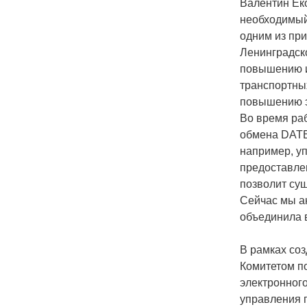
Валентин Ек
необходимый
одним из пр
Ленинградск
повышению и
транспортны
повышению э
Во время ра
обмена DATEХ
например, у
предоставле
позволит су
Сейчас мы а
объединила 
В рамках со
Комитетом п
электронног
управления 