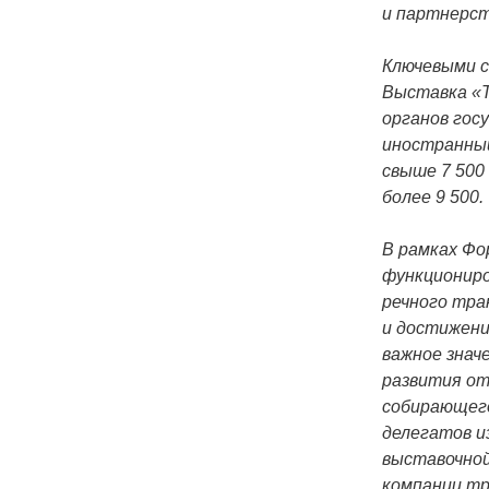
и партнерст
Ключевыми 
Выставка «Т
органов гос
иностранный
свыше 7 500
более 9 500.
В рамках Фо
функциониро
речного тра
и достижен
важное знач
развития от
собирающего
делегатов из
выставочной
компании т