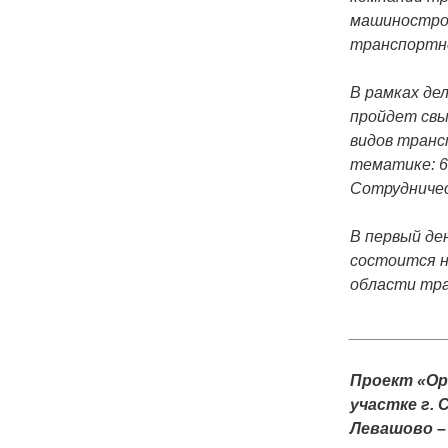
машинострое
транспортно
В рамках де
пройдет свы
видов транс
тематике: 6
Сотрудниче
В первый де
состоится н
области тр
__________
Проект «Ор
участке г.
Левашово –