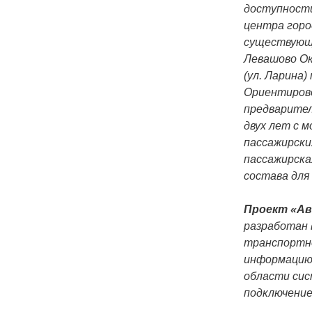
доступности
центра горо
существующ
Левашово Ок
(ул. Ларина
Ориентирово
предварител
двух лет с 
пассажирски
пассажирска
состава для
Проект «Ав
разработан 
транспортно
информацию 
области сис
подключение