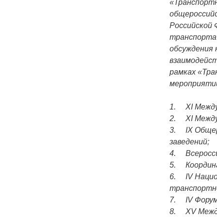
«Транспортн
общероссийс
Российской 
транспорта 
обсуждения 
взаимодейст
рамках «Тра
мероприяти
1. XI Между
2. XI Между
3. IX Обще
заведений;
4. Всеросси
5. Координ
6. IV Нацио
транспортн
7. IV Форум
8. XV Между