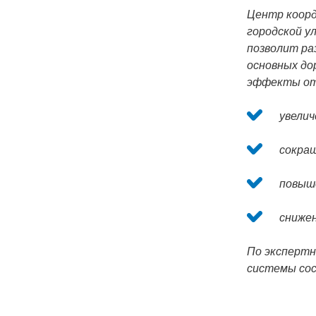
Центр коорд
городской у
позволит ра
основных до
эффекты от
увели
сокращ
повыше
снижен
По экспертн
системы сос