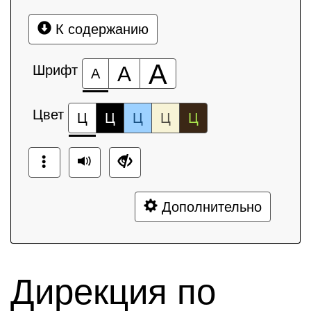
К содержанию
А
Шрифт
А
А
Цвет
Ц
Ц
Ц
Ц
Ц
Дополнительно
Дирекция по