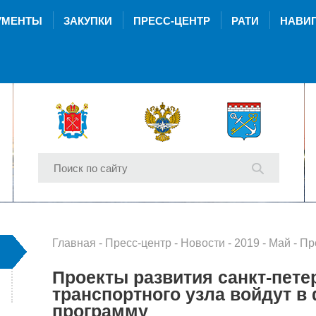
УМЕНТЫ
ЗАКУПКИ
ПРЕСС-ЦЕНТР
РАТИ
НАВИГ
Главная
-
Пресс-центр
-
Новости
-
2019
-
Май
- Проекты развит
Проекты развития санкт-пете
транспортного узла войдут 
программу