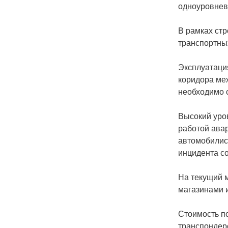
одноуровнев
В рамках стр
транспортных
Эксплуатация
коридора меж
необходимо с
Высокий уро
работой ава
автомобилист
инцидента со
На текущий 
магазинами и
Стоимость по
транспондеро