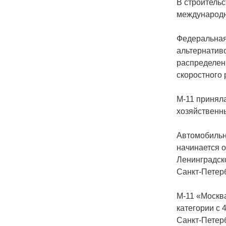
В строитель
международн
Федеральная 
альтернатив
распределен
скоростного
М-11 приняла
хозяйственн
Автомобильн
начинается о
Ленинградско
Санкт-Петер
М-11 «Москв
категории с 
Санкт-Петерб